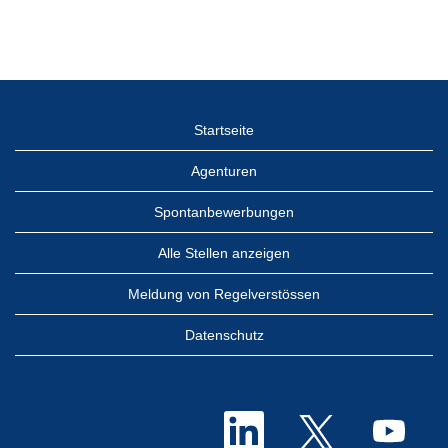
Startseite
Agenturen
Spontanbewerbungen
Alle Stellen anzeigen
Meldung von Regelverstössen
Datenschutz
W
W
W
i
i
i
r
r