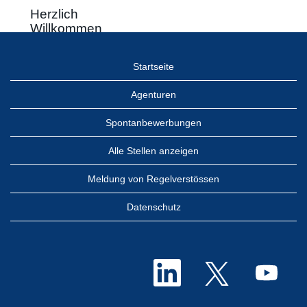
Herzlich
Willkommen
auf dem
Stellenportal
Startseite
der
Schweizerischen
Agenturen
Nationalbank
Spontanbewerbungen
Alle Stellen anzeigen
Meldung von Regelverstössen
Datenschutz
W
W
W
i
i
i
r
r
r
d
d
d
a
a
a