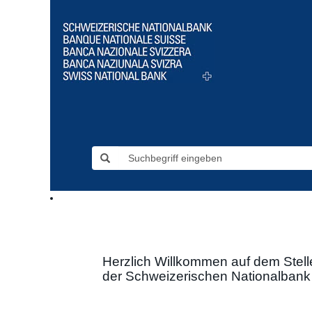
Herzlich
Willkommen
auf
Herzlich Willkommen auf dem Stell
dem
der Schweizerischen Nationalbank
Stellenportal
der
Schweizerischen