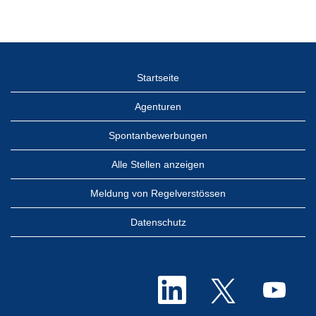
Startseite
Agenturen
Spontanbewerbungen
Alle Stellen anzeigen
Meldung von Regelverstössen
Datenschutz
W
W
W
i
i
i
r
r
r
d
d
d